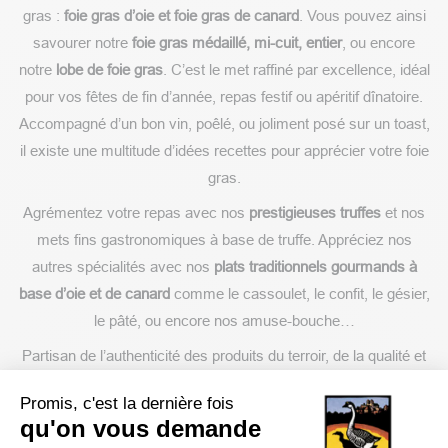
gras :
foie gras d’oie et foie gras de canard
. Vous pouvez ainsi
savourer notre
foie gras médaillé, mi-cuit, entier
, ou encore
notre
lobe de foie gras
. C’est le met raffiné par excellence, idéal
pour vos fêtes de fin d’année, repas festif ou apéritif dînatoire.
Accompagné d’un bon vin, poêlé, ou joliment posé sur un toast,
il existe une multitude d’idées recettes pour apprécier votre foie
gras.
Agrémentez votre repas avec nos
prestigieuses truffes
et nos
mets fins gastronomiques à base de truffe. Appréciez nos
autres spécialités avec nos
plats traditionnels gourmands à
base d’oie et de canard
comme le cassoulet, le confit, le gésier,
le pâté, ou encore nos amuse-bouche…
Partisan de l’authenticité des produits du terroir, de la qualité et
des saveurs de la cuisine française, notre foie gras et autres
Promis, c'est la dernière fois
produits emblématiques sont conçus dans la région du Périgord
qu'on vous demande
avec une traçabilité des produits. Respectueux de l’art culinaire