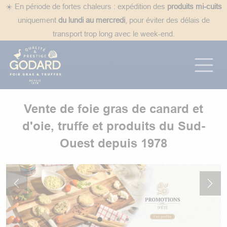
Se rendre au contenu
☀️ En période de fortes chaleurs : expédition des
produits mi-cuits
uniquement
du lundi au mercredi
, pour éviter des délais de
transport trop long avec le week-end.
Vente de foie gras de canard et
d'oie, truffe et produits du Sud-
Ouest depuis 19​78
Précédent
Suiv