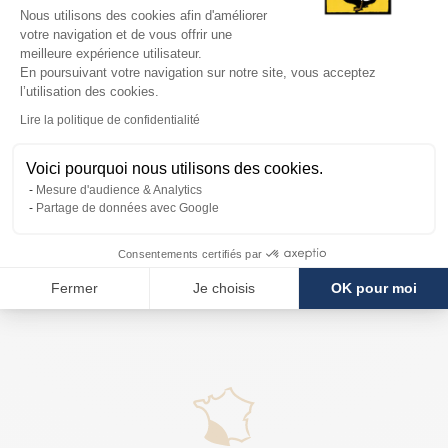
Plateforme de Gestion du Consentem
de la région, nos plats et foies gras sont façonnés dans le
Nous utilisons des cookies afin d'améliorer
votre navigation et de vous offrir une
respect de la tradition. À offrir ou à déguster, Foie Gras Godard
meilleure expérience utilisateur.
est le partenaire idéal pour vos événements en proposants à
En poursuivant votre navigation sur notre site, vous acceptez
l’utilisation des cookies.
vos convives des assiettes goûteuses et savoureuses pour une
Axeptio consent
Lire la politique de confidentialité
cuisine raffinée.
Rendez-vous dans l’une de nos 12 boutiques ou directement
Voici pourquoi nous utilisons des cookies.
sur notre site ou nous vous proposons notamment la
vente en
Mesure d'audience & Analytics
Partage de données avec Google
ligne de foie gras
pour une livraison rapide de colis gourmand à
votre domicile ou sur votre lieu de travail. Pour votre première
Consentements certifiés par
commande sur Foie Gras Godard, un cadeau surprise sera
Fermer
Je choisis
OK pour moi
glissé dans votre colis.