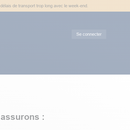
 délais de transport trop long avec le week-end.
Se connecter
tes & Conseils
Promotions
 assurons :