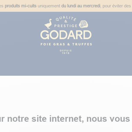
des
produits mi-cuits
uniquement
du lundi au mercredi
, pour éviter des
ées
Plats Cuisinés
Épicerie Fine
Idées Cadeaux
Recet
notre site internet, nous vous