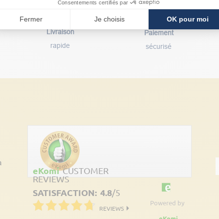
Consentements certifiés par
Fermer
Je choisis
OK pour moi
Livraison
Paiement
rapide
sécurisé
Découvrez les avis clients
à
eKomi
CUSTOMER
REVIEWS
SATISFACTION:
4.8
/
5
Powered by
REVIEWS
eKomi