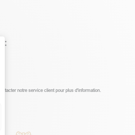
 :
t : Personnalisez vos Options
tacter notre service client pour plus d'information.