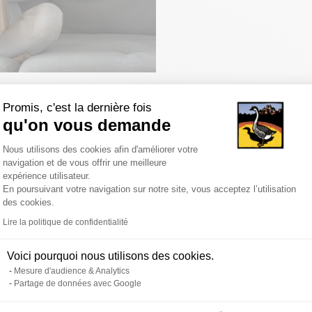
s avec des avantages exclusifs
Promis, c'est la dernière fois
qu'on vous demande
de bénéficier de cadeaux, des frais port offerts*...
Plateforme de Gestion du Consentemen
Nous utilisons des cookies afin d'améliorer votre
navigation et de vous offrir une meilleure
expérience utilisateur.
ter
En poursuivant votre navigation sur notre site, vous acceptez l’utilisation
des cookies.
par courrier (selon vos préférences de contact). N'hésitez pas à con
Axeptio consent
Lire la politique de confidentialité
on express (Chronopost, Chronofresh).
Voici pourquoi nous utilisons des cookies.
Mesure d'audience & Analytics
Partage de données avec Google