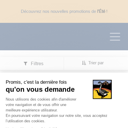
Se rendre au contenu
Découvrez nos nouvelles promotions de
l'Été
!
☀️ En période de fortes chaleurs : expédition des
uniquement
, pour éviter des délais de
transport trop long avec le week-end.
Trier par
Filtres
Produits
Épicerie Fine
Sauces
Promis, c'est la dernière fois
qu'on vous demande
Sauces
Plateforme de Gestion du Consentem
Nous utilisons des cookies afin d'améliorer
votre navigation et de vous offrir une
Sauces
Huiles & Condiments
Gourmand
meilleure expérience utilisateur.
En poursuivant votre navigation sur notre site, vous acceptez
l’utilisation des cookies.
Axeptio consent