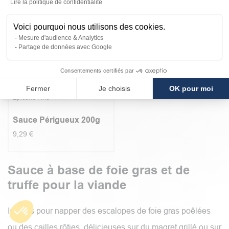
Lire la politique de confidentialité
Truffes
Épicerie Fine
Sauce Truffée à la Truffe
Sauce au Foie Gras -
Voici pourquoi nous utilisons des cookies.
Noire
20% Foie Gras de
Mesure d'audience & Analytics
Canard 200g
Partage de données avec Google
5,97
€
5,40
€
4.0
|
1
Consentements certifiés par
Fermer
Je choisis
OK pour moi
Épicerie Fine
Sauce Périgueux 200g
9,29
€
Sauce à base de foie gras et de
truffe pour la viande
Idéales pour napper des escalopes de foie gras poêlées
ou des cailles rôties, délicieuses sur du magret grillé ou sur