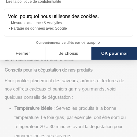
Axeptio consent
Lire la politique de confidentialité
remerciements
Voici pourquoi nous utilisons des cookies.
Dans un cadre professionnel, offrir un
panier garni
de foie gras
Mesure d'audience & Analytics
ou de produits du terroir peut s’avérer être une excellente option
Partage de données avec Google
pour remercier un partenaire, féliciter une réalisation ou
consolider des relations commerciales. Ce présent témoigne à
Consentements certifiés par
la fois de la considération et de l’envie de partager des moments
Fermer
Je choisis
OK pour moi
conviviaux autour de mets raffinés.
Conseils pour la dégustation de nos produits
Pour profiter pleinement des saveurs, arômes et textures de
nos coffrets cadeaux et paniers garnis gourmands, voici
quelques conseils de dégustation :
Température idéale
: Servez les produits à la bonne
température. Le foie gras, par exemple, doit être sorti du
réfrigérateur 20 à 30 minutes avant la dégustation pour
exprimer toutes ses saveurs.