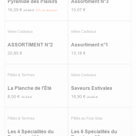
Pyramide des Plaisirs
Assortiment N°3
16,59
€
15,07
€
20,85
€
20
% de réduction
Idées Cadeaux
Idées Cadeaux
ASSORTIMENT N°2
Assortiment n°1
20,85
€
13,18
€
Promotion
Pâtés & Terrines
Idées Cadeaux
La Planche de l'Été
Saveurs Estivales
8,50
€
18,90
€
10,70
€
20,90
€
5.0
|
2
-20%
-25%
Pâtés & Terrines
Pâtés au Foie Gras
Les 4 Spécialités du
Les 6 Spécialités du