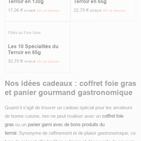
Terroir en 130g
Terroir en 65g
17,06
€
22,75
€
21,33
€
30,52
€
20
% de réduction
25
% de réduction
5.0
|
2
-30%
Pâtés au Foie Gras
Les 10 Spécialités du
Terroir en 65g
32,70
€
47,01
€
30
% de réduction
Nos idées cadeaux : coffret foie gras
et panier gourmand gastronomique
Quand il s'agit de trouver un cadeau spécial pour les amateurs
de bonne cuisine, rien ne peut rivaliser avec un
coffret foie
gras
ou un
panier garni avec de bons produits du
terroir.
Synonyme de raffinement et de plaisir gastronomique, ce