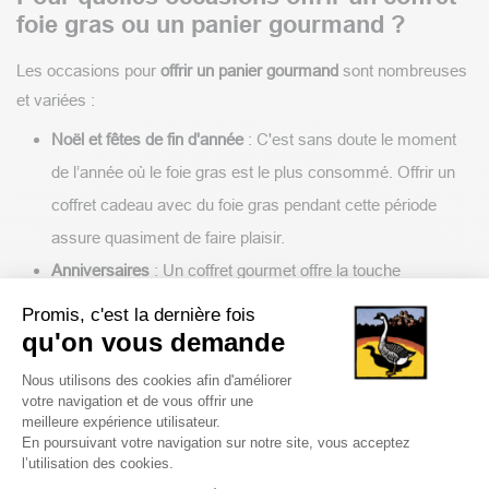
foie gras ou un panier gourmand ?
Les occasions pour
offrir un panier gourmand
sont nombreuses
et variées :
Noël et fêtes de fin d'année
: C'est sans doute le moment
de l’année où le foie gras est le plus consommé. Offrir un
coffret cadeau avec du foie gras pendant cette période
assure quasiment de faire plaisir.
Anniversaires
: Un coffret gourmet offre la touche
d'élégance nécessaire pour fêter dignement un
Promis, c'est la dernière fois
anniversaire. C’est un cadeau qui fera plaisir à coup sûr !
qu'on vous demande
Retraite
: Célébrer ce passage important avec des produits
Plateforme de Gestion du Consentem
Nous utilisons des cookies afin d'améliorer
raffinés est une belle manière de rendre hommage au
votre navigation et de vous offrir une
meilleure expérience utilisateur.
parcours professionnel du retraité.
En poursuivant votre navigation sur notre site, vous acceptez
l’utilisation des cookies.
Cadeaux professionnels et