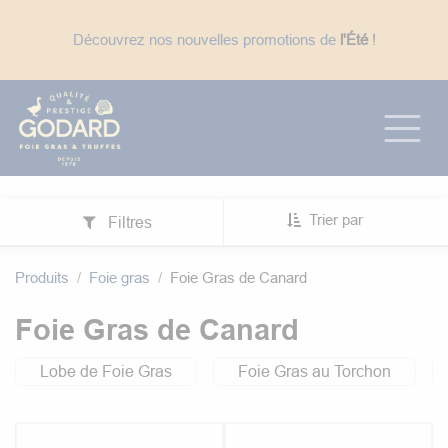
Se rendre au contenu
Découvrez nos nouvelles promotions de
l'Été
!
☀️ En période de fortes chaleurs : expédition des
uniquement
, pour éviter des délais de
transport trop long avec le week-end.
Trier par
Filtres
Produits
Foie gras
Foie Gras de Canard
Foie Gras de Canard
Lobe de Foie Gras
Foie Gras au Torchon
5.0
|
3
5.0
|
8