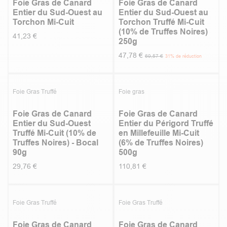
Foie Gras de Canard
Foie Gras de Canard
Entier du Sud-Ouest au
Entier du Sud-Ouest au
Torchon Mi-Cuit
Torchon Truffé Mi-Cuit
(10% de Truffes Noires)
41,23
€
250g
47,78
€
69,57
€
31
% de réduction
5.0
|
1
Foie Gras Truffé
Foie gras
Foie Gras de Canard
Foie Gras de Canard
Entier du Sud-Ouest
Entier du Périgord Truffé
Truffé Mi-Cuit (10% de
en Millefeuille Mi-Cuit
Truffes Noires) - Bocal
(6% de Truffes Noires)
90g
500g
29,76
€
110,81
€
5.0
|
1
Foie Gras Truffé
Foie Gras Truffé
Foie Gras de Canard
Foie Gras de Canard