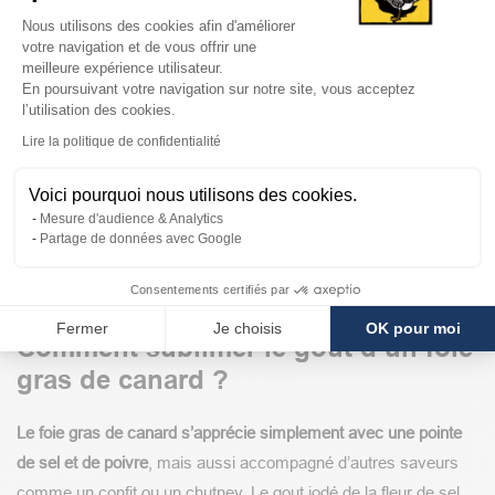
Plateforme de Gestion du Consentem
Les foies gras de canard de la maison Godard sont des mets
Nous utilisons des cookies afin d'améliorer
votre navigation et de vous offrir une
d'exception
riches en saveurs qui se dégustent dans de bonnes
meilleure expérience utilisateur.
conditions. À l’apéritif ou en entrée gourmande, ils livrent toutes
En poursuivant votre navigation sur notre site, vous acceptez
l’utilisation des cookies.
leurs nuances, car le palais n’a pas encore été perturbé par
Axeptio consent
Lire la politique de confidentialité
d'autres saveurs. Les foies gras de canard s’accompagnent de
belles tranches de pain de campagne, de pains aux fruits secs
Voici pourquoi nous utilisons des cookies.
(noix, figues, raisins secs...) et de savoureuses tranches de
Mesure d'audience & Analytics
pain d’épices finement coupées et grillées. Les Lotois et les
Partage de données avec Google
Périgourdins vous conseilleront d’accompagner le foie gras d’un
Consentements certifiés par
vin de Monbazillac, de Bergerac moelleux ou d'un Cahors sec.
Fermer
Je choisis
OK pour moi
Comment sublimer le gout d’un foie
gras de canard ?
Le foie gras de canard s’apprécie simplement avec une pointe
de sel et de poivre
, mais aussi accompagné d’autres saveurs
comme un confit ou un chutney. Le gout iodé de la fleur de sel