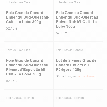
Lobe de Foie Gras
Lobe de Foie Gras
Foie Gras de Canard
Foie Gras de Canard
Entier du Sud-Ouest Mi-
Entier du Sud-Ouest au
Cuit - Le Lobe 300g
Poivre Noir Mi-Cuit - Le
Lobe 300g
52,13
€
52,13
€
5.0
|
1
5.0
|
1
Promotion
Coup de cœur
Lobe de Foie Gras
Foie Gras de Canard
Foie Gras de Canard
Lot de 2 Foies Gras de
Entier du Sud-Ouest au
Canard Entiers du
Piment d´Espelette Mi-
Périgord 125g
Cuit - Le Lobe 300g
36,87
€
49,29
€
25
% de réduction
52,13
€
4.91
|
11
Foie Gras au Torchon
Foie Gras au Torchon