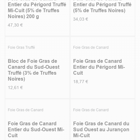
Entier du Périgord Truffé
Entier du Périgord Truffé
Mi-Cuit (5% de Truffes
(5% de Truffes Noires)
Noires) 200 g
34,03
€
47,30
€
5.0
|
1
5.0
|
3
Top vente
Foie Gras Truffé
Foie Gras de Canard
Bloc de Foie Gras de
Foie Gras de Canard
Canard du Sud-Ouest
Entier du Périgord Mi-
Truffé (3% de Truffes
Cuit
Noires)
18,77
€
12,61
€
5.0
|
1
5.0
|
2
Foie Gras de Canard
Foie Gras de Canard
Foie Gras de Canard
Foie Gras de Canard du
Entier du Sud-Ouest Mi-
Sud Ouest au Jurançon
Cuit
Mi-Cuit