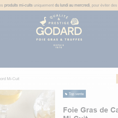
des
produits mi-cuits
uniquement
du lundi au mercredi
, pour éviter des
ées
Plats Cuisinés
Épicerie Fine
Idées Cadeaux
Recet
ord Mi-Cuit
Top vente
Foie Gras de C