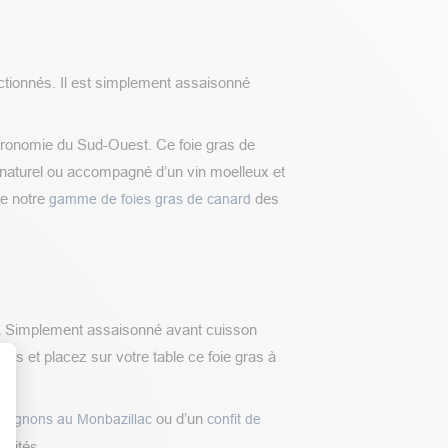
ctionnés. Il est simplement assaisonné
astronomie du Sud-Ouest. Ce foie gras de
 naturel ou accompagné d’un vin moelleux et
te notre
des
gamme de foies gras de canard
.
Simplement assaisonné avant cuisson
ités et placez sur votre table ce foie gras à
ou d’un
d’oignons au Monbazillac
confit de
t : Personnalisez vos Options
nvités.