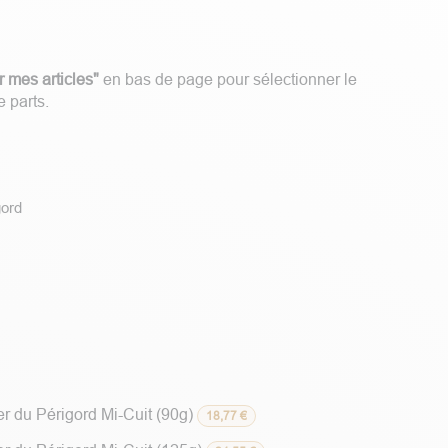
r mes articles"
en bas de page pour sélectionner le
 parts.
gord
r du Périgord Mi-Cuit (90g)
18,77
€