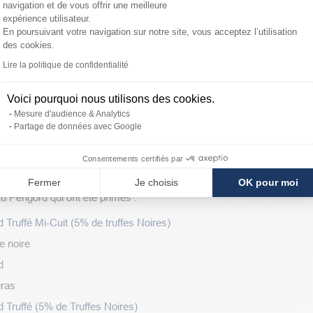
navigation et de vous offrir une meilleure
expérience utilisateur.
dimanche en famille et entre amis !
En poursuivant votre navigation sur notre site, vous acceptez l’utilisation
des cookies.
ras de Canard Entier du Périgord Mi-C
Axeptio consent
Lire la politique de confidentialité
 pour ce foie gras.
Voici pourquoi nous utilisons des cookies.
a maison Godard sont décernées depuis de longues années par le jur
Mesure d'audience & Analytics
Partage de données avec Google
Consentements certifiés par
rd du Périgord médaillés
Fermer
Je choisis
OK pour moi
u Périgord qui ont été primés :
 Truffé Mi-Cuit (5% de truffes Noires)
e noire
d
gras
 Truffé (5% de Truffes Noires)