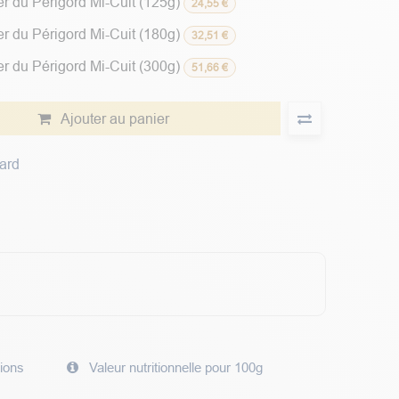
r du Périgord Mi-Cuit (125g)
24,55
€
r du Périgord Mi-Cuit (180g)
32,51
€
r du Périgord Mi-Cuit (300g)
51,66
€
Ajouter au panier
ard
tions
Valeur nutritionnelle pour 100g