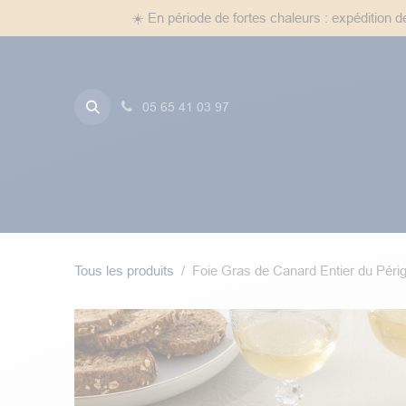
Se rendre au contenu
☀️ En période de fortes chaleurs : expédition 
05 65 41 03 97
Foie Gras
Truffes
Entr
Tous les produits
Foie Gras de Canard Entier du Périg