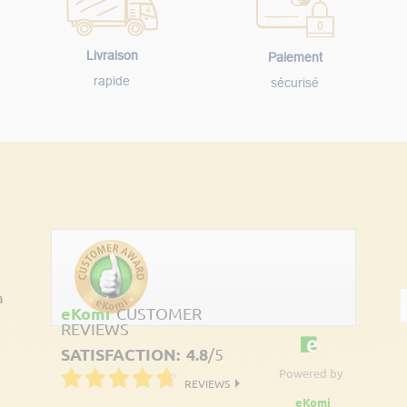
Livraison
Paiement
rapide
sécurisé
Découvrez les avis clients
à
eKomi
CUSTOMER
REVIEWS
SATISFACTION:
4.8
/
5
Powered by
REVIEWS
eKomi