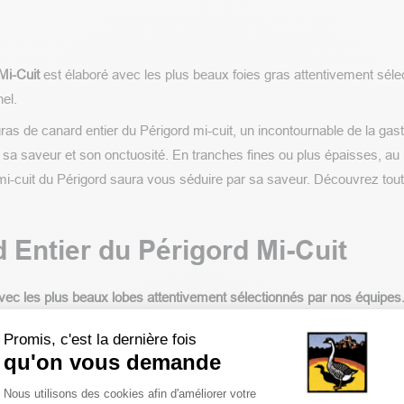
Mi-Cuit
est élaboré avec les plus beaux foies gras attentivement séle
nel.
 gras de canard entier du Périgord mi-cuit, un incontournable de la g
sa saveur et son onctuosité. En tranches fines ou plus épaisses, au
mi-cuit du Périgord saura vous séduire par sa saveur. Découvrez tou
 Entier du Périgord Mi-Cuit
 avec les plus beaux lobes attentivement sélectionnés par nos équipes
ras est un grand classique de la maison Godard. Faites plaisir à vos inv
Promis, c'est la dernière fois
qu'on vous demande
tique qui rappelle le terroir de notre région. Accompagné d’un
confit 
Plateforme de Gestion du Consentemen
Nous utilisons des cookies afin d'améliorer votre
e la gastronomie du Périgord mettra en exergue tous les sens de vos i