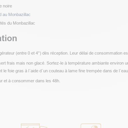
e noire
d au Monbazillac
ités du Monbazillac
tion
igérateur (entre 0 et 4°) dès réception. Leur délai de consommation e
e sert frais mais non glacé. Sortez-le à température ambiante environ 
t le foie gras à l´aide d´un couteau à lame fine trempée dans de l´ea
eur et à consommer dans les 48h.