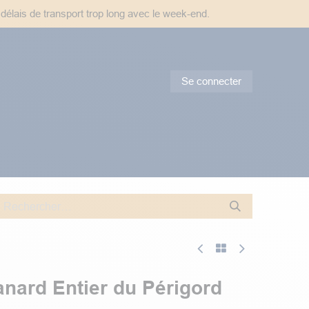
 délais de transport trop long avec le week-end.
Se connecter
tes & Conseils
Promotions
anard Entier du Périgord