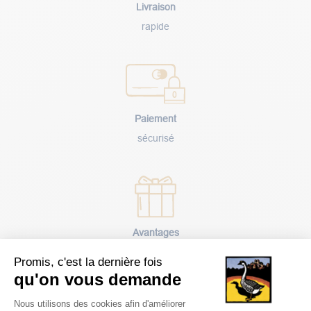
Livraison
rapide
Paiement
sécurisé
Avantages
client
Promis, c'est la dernière fois
qu'on vous demande
Plateforme de Gestion du Consentem
Nous utilisons des cookies afin d'améliorer