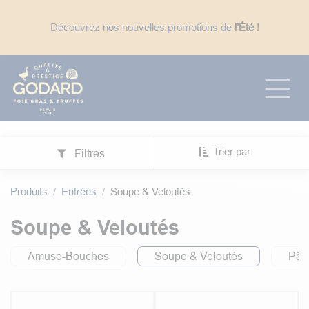
Se rendre au contenu
Découvrez nos nouvelles promotions de
l'Été
!
☀️ En période de fortes chaleurs : expédition des
uniquement
, pour éviter des délais de
transport trop long avec le week-end.
Trier par
Filtres
Produits
Entrées
Soupe & Veloutés
Soupe & Veloutés
Amuse-Bouches
Soupe & Veloutés
Pât
5.0
|
2
5.0
|
2