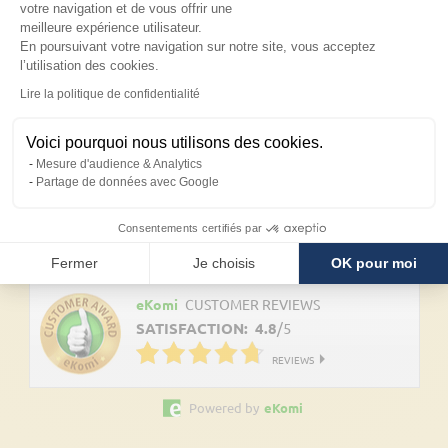
votre navigation et de vous offrir une
meilleure expérience utilisateur.
Notre service client
En poursuivant votre navigation sur notre site, vous acceptez
l’utilisation des cookies.
05 65 41 03 97
Axeptio consent
Lire la politique de confidentialité
Notre service client est à l'écoute pour vous conseiller sur le
choix de vos produits du lundi au vendredi de 8h à 17h30.
Voici pourquoi nous utilisons des cookies.
Mesure d'audience & Analytics
Contactez-nous
Partage de données avec Google
Consentements certifiés par
Découvrez les avis clients
Fermer
Je choisis
OK pour moi
eKomi
CUSTOMER REVIEWS
SATISFACTION:
4.8
/
5
REVIEWS
Powered by
eKomi
Suivez nos actualités