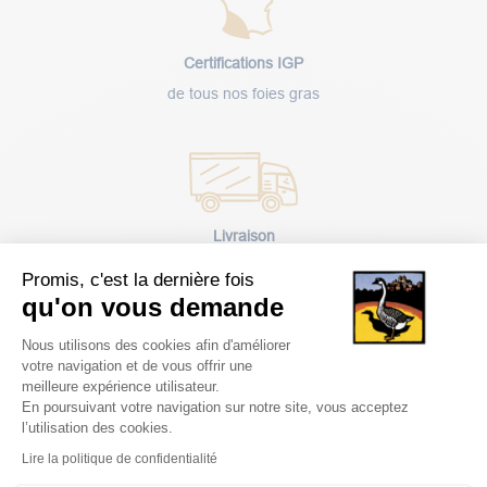
Certifications IGP
de tous nos foies gras
Livraison
rapide
Promis, c'est la dernière fois
qu'on vous demande
Plateforme de Gestion du Consentem
Nous utilisons des cookies afin d'améliorer
votre navigation et de vous offrir une
meilleure expérience utilisateur.
En poursuivant votre navigation sur notre site, vous acceptez
Paiement
l’utilisation des cookies.
sécurisé
Axeptio consent
Lire la politique de confidentialité