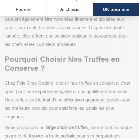
parmesan, sur un plat de tagliatelles, un écrasé de pommes de
Fermer
Je choisis
OK pour moi
terre, ou pour sublimer tout plat de viande ou de poisson. Elles
peuvent également être tranchées finement et ajoutées aux
pâtes, aux œufs brouillés ou aux sauces. Disponibles toute
l'année, elles offrent une solution pratique et savoureuse pour
les chefs et les cuisiniers amateurs.
Pourquoi Choisir Nos Truffes en
Conserve ?
Chez Foie Gras Godard, choisir nos truffes en conserve, c'est
opter pour une expertise inégalée et une qualité irréprochable.
Nos truffes sont le fruit d'une
sélection rigoureuse
, garantissant
les meilleurs produits pour satisfaire les palais les plus
exigeants.
Nous proposons un
large choix de truffes
, permettant à chaque
gourmet de
trouver la truffe parfaite
pour ses préparations