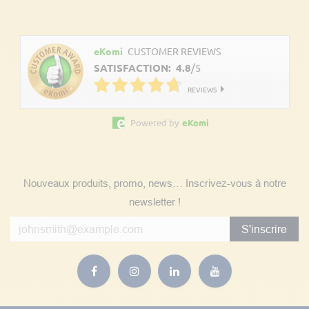
Découvrez les avis clients
eKomi
CUSTOMER REVIEWS
SATISFACTION:
4.8
/
5
REVIEWS
Powered by
eKomi
Suivez nos actualités
Nouveaux produits, promo, news… Inscrivez-vous à notre
newsletter !
S'inscrire