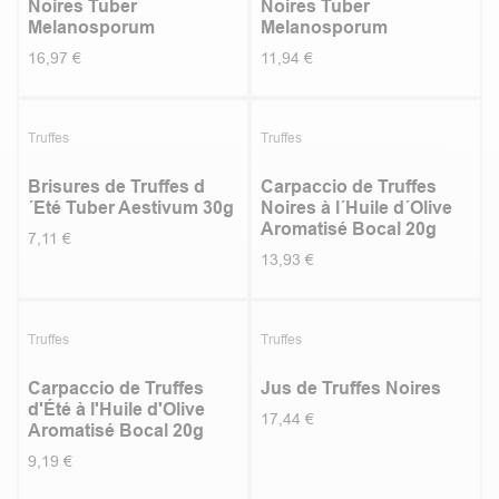
Noires Tuber
Noires Tuber
Melanosporum
Melanosporum
16,97
€
11,94
€
Truffes
Truffes
Brisures de Truffes d
Carpaccio de Truffes
´Eté Tuber Aestivum 30g
Noires à l´Huile d´Olive
Aromatisé Bocal 20g
7,11
€
13,93
€
Truffes
Truffes
Carpaccio de Truffes
Jus de Truffes Noires
d'Été à l'Huile d'Olive
17,44
€
Aromatisé Bocal 20g
9,19
€