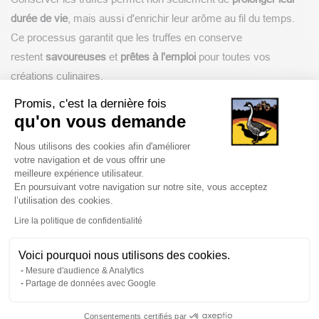
durée de vie
, mais aussi d'enrichir leur arôme au fil du temps.
Ce processus garantit que les truffes en conserve
restent
savoureuses
et
prêtes à l'emploi
pour toutes vos
créations culinaires.
Promis, c'est la dernière fois
Comment Utiliser la Truffe en
qu'on vous demande
Conserve ?
Plateforme de Gestion du Consentem
Nous utilisons des cookies afin d'améliorer
votre navigation et de vous offrir une
Les truffes en conserve sont incroyablement polyvalentes et
meilleure expérience utilisateur.
peuvent sublimer une multitude de plats. Contrairement aux
En poursuivant votre navigation sur notre site, vous acceptez
l’utilisation des cookies.
truffes fraîches qui peuvent se consommer crues, il est
Axeptio consent
Lire la politique de confidentialité
recommandé de
cuisiner les truffes en conserve
pour profiter
pleinement de leur arôme. Ajoutez-les en fin de cuisson pour
Voici pourquoi nous utilisons des cookies.
éviter de surchauffer et de perdre leur parfum délicat.
Mesure d'audience & Analytics
Partage de données avec Google
Utilisez les truffes en conserve
pour
parfumer
une omelette ou
une brouillade, dans un risotto parsemé de copeaux de
Consentements certifiés par