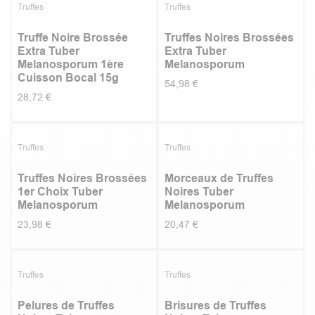
Truffes
Truffes
Truffe Noire Brossée
Truffes Noires Brossées
Extra Tuber
Extra Tuber
Melanosporum 1ère
Melanosporum
Cuisson Bocal 15g
54,98
€
28,72
€
Coup de cœur
Truffes
Truffes
Truffes Noires Brossées
Morceaux de Truffes
1er Choix Tuber
Noires Tuber
Melanosporum
Melanosporum
23,98
€
20,47
€
Top vente
Truffes
Truffes
Pelures de Truffes
Brisures de Truffes