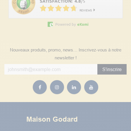
SATISFACTION:
4.8
/
5
REVIEWS
Powered by
eKomi
Suivez nos actualités
Nouveaux produits, promo, news… Inscrivez-vous à notre
newsletter !
S'inscrire
Maison Godard