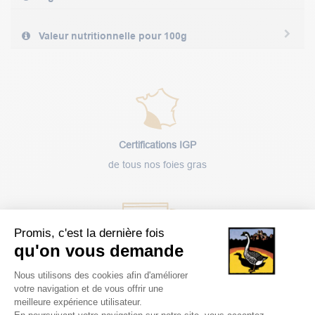
Valeur nutritionnelle pour 100g
Certifications IGP
de tous nos foies gras
Promis, c'est la dernière fois
qu'on vous demande
Livraison
Plateforme de Gestion du Consentem
Nous utilisons des cookies afin d'améliorer
rapide
votre navigation et de vous offrir une
meilleure expérience utilisateur.