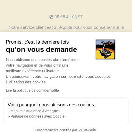
Notre service client
05 65 41 03 97
Notre service client est à l'écoute pour vous conseiller sur le
choix de vos produits du lundi au vendredi de 8h à 17h30.
Promis, c'est la dernière fois
Contactez-nous
qu'on vous demande
Plateforme de Gestion du Consentem
Nous utilisons des cookies afin d'améliorer
Découvrez les avis clients
votre navigation et de vous offrir une
meilleure expérience utilisateur.
En poursuivant votre navigation sur notre site, vous acceptez
l’utilisation des cookies.
eKomi
CUSTOMER REVIEWS
Axeptio consent
SATISFACTION:
4.8
/
5
Lire la politique de confidentialité
REVIEWS
Voici pourquoi nous utilisons des cookies.
Mesure d'audience & Analytics
Powered by
eKomi
Partage de données avec Google
Suivez nos actualités
Consentements certifiés par