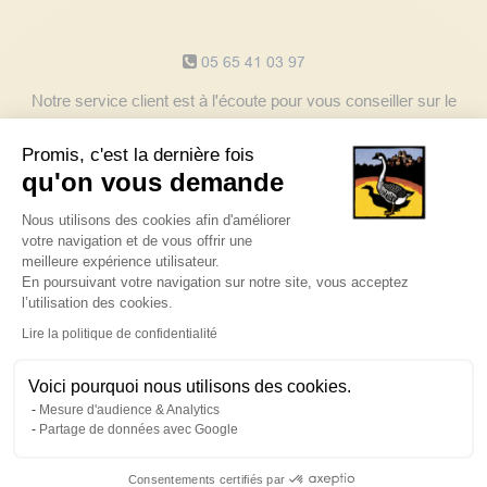
Notre service client
05 65 41 03 97
Notre service client est à l'écoute pour vous conseiller sur le
choix de vos produits du lundi au vendredi de 8h à 17h30.
Promis, c'est la dernière fois
Contactez-nous
qu'on vous demande
Plateforme de Gestion du Consentem
Nous utilisons des cookies afin d'améliorer
Découvrez les avis clients
votre navigation et de vous offrir une
meilleure expérience utilisateur.
En poursuivant votre navigation sur notre site, vous acceptez
l’utilisation des cookies.
eKomi
CUSTOMER REVIEWS
Axeptio consent
SATISFACTION:
4.8
/
5
Lire la politique de confidentialité
REVIEWS
Voici pourquoi nous utilisons des cookies.
Mesure d'audience & Analytics
Powered by
eKomi
Partage de données avec Google
Suivez nos actualités
Consentements certifiés par