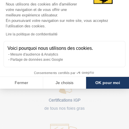
Plateforme de Gestion du Consentem
Nous utilisons des cookies afin d'améliorer
votre navigation et de vous offrir une
meilleure expérience utilisateur.
En poursuivant votre navigation sur notre site, vous acceptez
l’utilisation des cookies.
Axeptio consent
Lire la politique de confidentialité
Voici pourquoi nous utilisons des cookies.
Gourdon
©
Lot Tourisme A. Druine
Mesure d'audience & Analytics
Partage de données avec Google
Consentements certifiés par
Fermer
Je choisis
OK pour moi
Certifications IGP
de tous nos foies gras