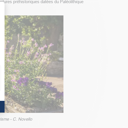
tures préhistoriques datées du Paléolithique
t : Personnalisez vos Options
isme - C. Novello