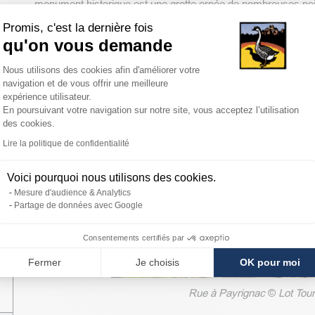
monument historique est une grotte ornée de nombreuses pein
supérieur.
Promis, c'est la dernière fois
qu'on vous demande
Plateforme de Gestion du Consentemen
Nous utilisons des cookies afin d'améliorer votre
navigation et de vous offrir une meilleure
expérience utilisateur.
En poursuivant votre navigation sur notre site, vous acceptez l’utilisation
des cookies.
Axeptio consent
Lire la politique de confidentialité
Voici pourquoi nous utilisons des cookies.
Mesure d'audience & Analytics
Partage de données avec Google
Consentements certifiés par
Fermer
Je choisis
OK pour moi
Rue à Payrignac
©
Lot Tour