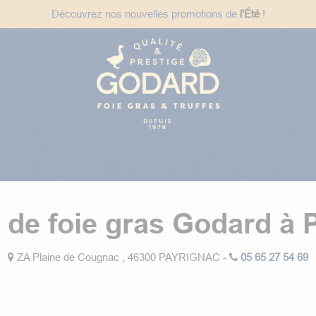
Découvrez nos nouvelles promotions de
l'Été
!
des
uniquement
, pour éviter des
ées
Plats Cuisinés
Épicerie Fine
Idées Cadeaux
Recet
 de foie gras Godard à 
ZA Plaine de Cougnac , 46300 PAYRIGNAC -
05 65 27 54 69