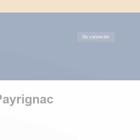
 délais de transport trop long avec le week-end.
Se connecter
tes & Conseils
Promotions
Payrignac