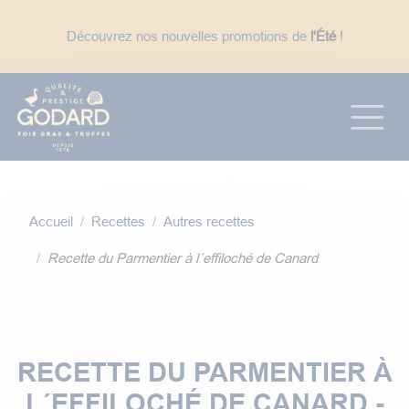
Se rendre au contenu
Découvrez nos nouvelles promotions de
l'Été
!
☀️ En période de fortes chaleurs : expédition des
uniquement
, pour éviter des délais de
transport trop long avec le week-end.
Accueil
Recettes
Autres recettes
Recette du Parmentier à l´effiloché de Canard
RECETTE DU PARMENTIER À
L´EFFILOCHÉ DE CANARD -