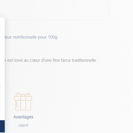
Valeur nutritionnelle pour 100g
t : Personnalisez vos Options
ras est lové au cœur d'une fine farce traditionnelle.
Avantages
client