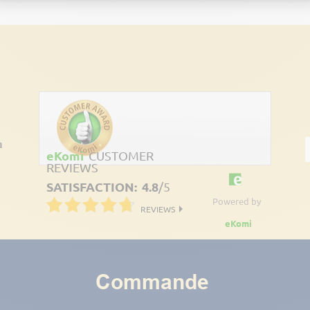
Découvrez les avis clients
à
eKomi
CUSTOMER
REVIEWS
SATISFACTION:
4.8
/
5
Powered by
REVIEWS
eKomi
Commande