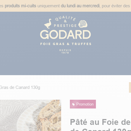
des
produits mi-cuits
uniquement
du lundi au mercredi
, pour éviter des
ées
Plats Cuisinés
Épicerie Fine
Idées Cadeaux
Recet
 Gras de Canard 130g
Promotion
Pâté au Foie d