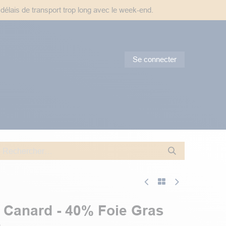
 délais de transport trop long avec le week-end.
Se connecter
tes & Conseils
Promotions
e Canard - 40% Foie Gras