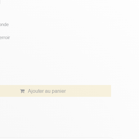
g
onde
erroir
Ajouter au panier