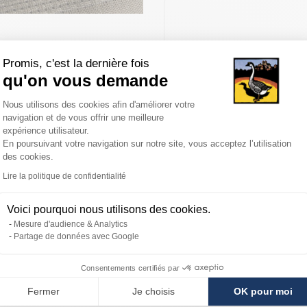
Promis, c'est la dernière fois
qu'on vous demande
s des clients
Ingrédients et autres informations
Plateforme de Gestion du Consentemen
Nous utilisons des cookies afin d'améliorer votre
navigation et de vous offrir une meilleure
expérience utilisateur.
ard
est un délicieux pâté aux accents du terroir dont le noyau de foie g
En poursuivant votre navigation sur notre site, vous acceptez l’utilisation
des cookies.
Axeptio consent
Lire la politique de confidentialité
Voici pourquoi nous utilisons des cookies.
Mesure d'audience & Analytics
Partage de données avec Google
Livraison
Paiement
Consentements certifiés par
rapide
sécurisé
Fermer
Je choisis
OK pour moi