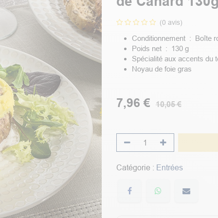
de Canard 130
(0 avis)
Conditionnement : Boîte r
Poids net : 130 g
Spécialité aux accents du t
Noyau de foie gras
7,96
€
10,05
€
Catégorie :
Entrées