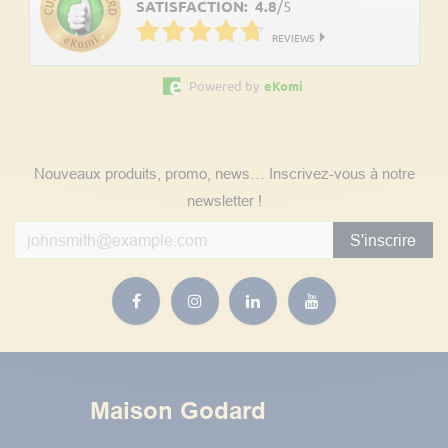
SATISFACTION:
4.8
/
5
REVIEWS
Powered by
eKomi
Suivez nos actualités
Nouveaux produits, promo, news… Inscrivez-vous à notre
newsletter !
S'inscrire
Maison Godard