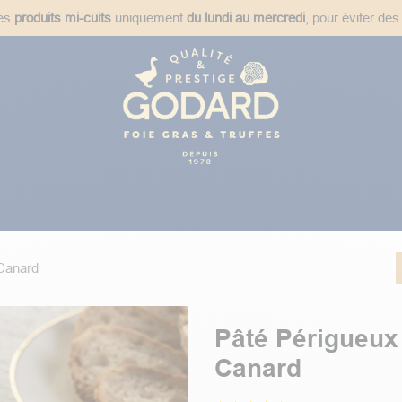
des
produits mi-cuits
uniquement
du lundi au mercredi
, pour éviter des
ées
Plats Cuisinés
Épicerie Fine
Idées Cadeaux
Recet
 Canard
Pâté Périgueux
Canard