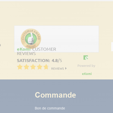
Découvrez les avis clients
à
eKomi
CUSTOMER
REVIEWS
SATISFACTION:
4.8
/
5
Powered by
REVIEWS
eKomi
Commande
Bon de commande