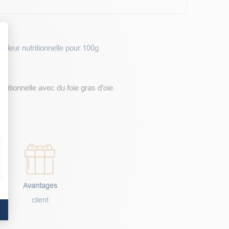
Valeur nutritionnelle pour 100g
t : Personnalisez vos Options
ditionnelle avec du foie gras d'oie.
Avantages
client