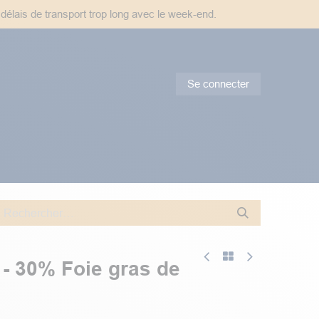
 délais de transport trop long avec le week-end.
Se connecter
tes & Conseils
Promotions
 - 30% Foie gras de