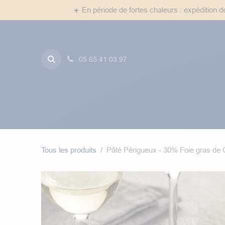
Se rendre au contenu
☀️ En période de fortes chaleurs : expédition 
05 65 41 03 97
Foie Gras
Truffes
Entr
Tous les produits
Pâté Périgueux - 30% Foie gras de