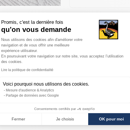
Promis, c'est la dernière fois
s des clients
Ingrédients et autres informations
qu'on vous demande
Plateforme de Gestion du Consentemen
Nous utilisons des cookies afin d'améliorer votre
navigation et de vous offrir une meilleure
nnelle couronné de truffe noire. Nous déclinons aussi cette recette tra
expérience utilisateur.
En poursuivant votre navigation sur notre site, vous acceptez l’utilisation
des cookies.
Axeptio consent
Lire la politique de confidentialité
Voici pourquoi nous utilisons des cookies.
Mesure d'audience & Analytics
Partage de données avec Google
Livraison
Paiement
Consentements certifiés par
rapide
sécurisé
Fermer
Je choisis
OK pour moi