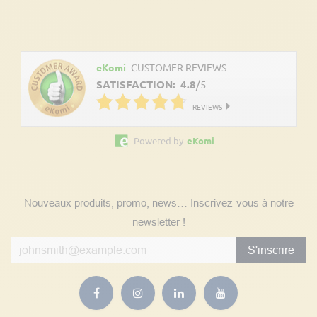
Découvrez les avis clients
eKomi
CUSTOMER REVIEWS
SATISFACTION:
4.8
/
5
REVIEWS
Powered by
eKomi
Suivez nos actualités
Nouveaux produits, promo, news… Inscrivez-vous à notre
newsletter !
S'inscrire