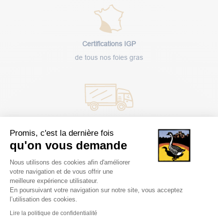
Certifications IGP
de tous nos foies gras
Livraison
Promis, c'est la dernière fois
rapide
qu'on vous demande
Plateforme de Gestion du Consentem
Nous utilisons des cookies afin d'améliorer
votre navigation et de vous offrir une
meilleure expérience utilisateur.
En poursuivant votre navigation sur notre site, vous acceptez
l’utilisation des cookies.
Paiement
Axeptio consent
sécurisé
Lire la politique de confidentialité