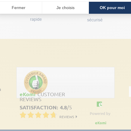
Fermer
Je choisis
OK pour moi
Livraison
Paiement
rapide
sécurisé
Découvrez les avis clients
à
eKomi
CUSTOMER
REVIEWS
SATISFACTION:
4.8
/
5
Powered by
REVIEWS
eKomi