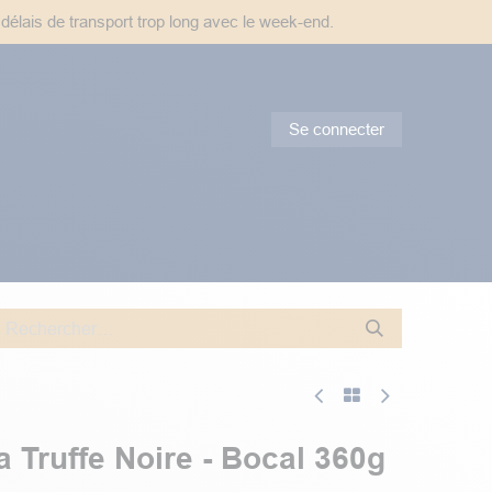
 délais de transport trop long avec le week-end.
Se connecter
tes & Conseils
Promotions
a Truffe Noire - Bocal 360g