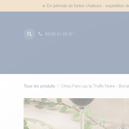
Se rendre au contenu
☀️ En période de fortes chaleurs : expédition 
05 65 41 03 97
Foie Gras
Truffes
Entr
Tous les produits
Chou Farci au la Truffe Noire - Boca