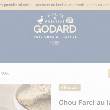
des
produits mi-cuits
uniquement
du lundi au mercredi
, pour éviter des
ées
Plats Cuisinés
Épicerie Fine
Idées Cadeaux
Recet
l 360g
Nouveau !
Chou Farci au l