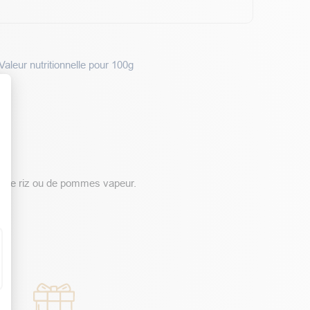
Valeur nutritionnelle pour 100g
t : Personnalisez vos Options
é de riz ou de pommes vapeur.