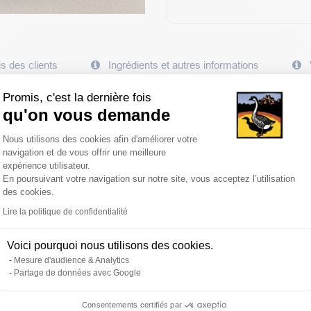
s des clients
Ingrédients et autres informations
Promis, c'est la dernière fois
qu'on vous demande
a gastronomie, sublimé par le foie de canard.
Plateforme de Gestion du Consentemen
Nous utilisons des cookies afin d'améliorer votre
navigation et de vous offrir une meilleure
expérience utilisateur.
En poursuivant votre navigation sur notre site, vous acceptez l’utilisation
u doux à couvert pendant 20 minutes. Dégustez-le seul ou accompagn
des cookies.
 consommer dans les 48h.
Axeptio consent
Lire la politique de confidentialité
Voici pourquoi nous utilisons des cookies.
Mesure d'audience & Analytics
Partage de données avec Google
Consentements certifiés par