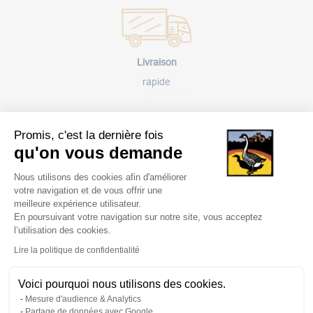
Livraison
rapide
Promis, c'est la dernière fois
qu'on vous demande
Plateforme de Gestion du Consentem
Paiement
Nous utilisons des cookies afin d'améliorer
votre navigation et de vous offrir une
sécurisé
meilleure expérience utilisateur.
En poursuivant votre navigation sur notre site, vous acceptez
l’utilisation des cookies.
Axeptio consent
Lire la politique de confidentialité
Voici pourquoi nous utilisons des cookies.
Avantages
Mesure d'audience & Analytics
client
Partage de données avec Google