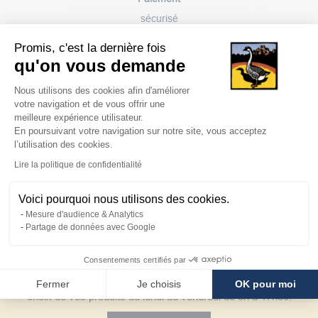
sécurisé
Promis, c'est la dernière fois
qu'on vous demande
Plateforme de Gestion du Consentem
Nous utilisons des cookies afin d'améliorer
votre navigation et de vous offrir une
Avantages
meilleure expérience utilisateur.
En poursuivant votre navigation sur notre site, vous acceptez
client
l’utilisation des cookies.
Axeptio consent
Lire la politique de confidentialité
Voici pourquoi nous utilisons des cookies.
Mesure d'audience & Analytics
Notre service client
Partage de données avec Google
05 65 41 03 97
Consentements certifiés par
Notre service client est à l'écoute pour vous conseiller sur le
Fermer
Je choisis
OK pour moi
choix de vos produits du lundi au vendredi de 8h à 17h30.