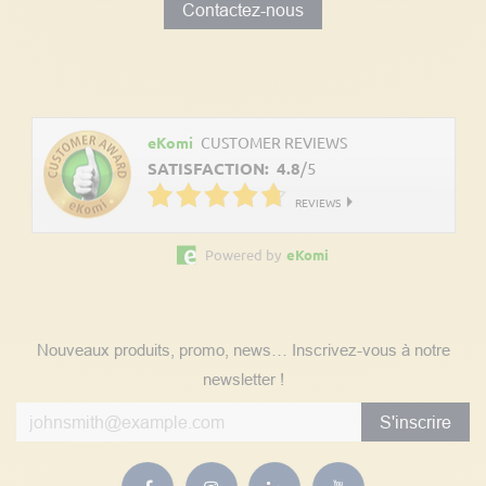
Contactez-nous
Découvrez les avis clients
eKomi
CUSTOMER REVIEWS
SATISFACTION:
4.8
/
5
REVIEWS
Powered by
eKomi
Suivez nos actualités
Nouveaux produits, promo, news… Inscrivez-vous à notre
newsletter !
S'inscrire