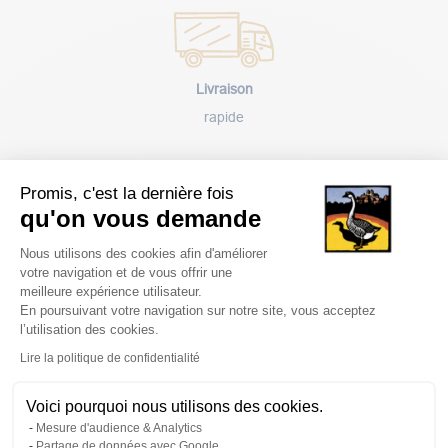
Livraison
rapide
Promis, c'est la dernière fois
qu'on vous demande
Plateforme de Gestion du Consentem
Paiement
Nous utilisons des cookies afin d'améliorer
votre navigation et de vous offrir une
sécurisé
meilleure expérience utilisateur.
En poursuivant votre navigation sur notre site, vous acceptez
l’utilisation des cookies.
Axeptio consent
Lire la politique de confidentialité
Voici pourquoi nous utilisons des cookies.
Avantages
Mesure d'audience & Analytics
client
Partage de données avec Google