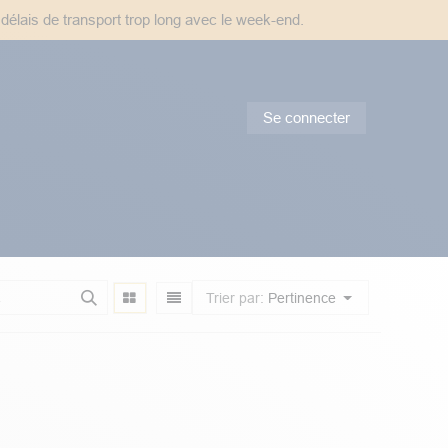
 délais de transport trop long avec le week-end.
Se connecter
tes & Conseils
Promotions
Trier par:
Pertinence