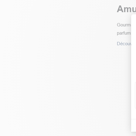
Amus
Gourmande
parfums d
Découvrez