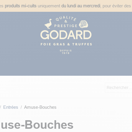
des
produits mi-cuits
uniquement
du lundi au mercredi
, pour éviter des
ées
Plats Cuisinés
Épicerie Fine
Idées Cadeaux
Recet
Entrées
Amuse-Bouches
use-Bouches