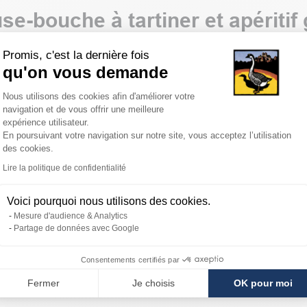
e-bouche à tartiner et apériti
Promis, c'est la dernière fois
s et festives, les saucisses cocktail sont cuisinées avec de délicie
qu'on vous demande
u Sud que vous retrouverez dans nos amuse-bouches à tartiner sur du
Plateforme de Gestion du Consentemen
Nous utilisons des cookies afin d'améliorer votre
 nos recettes !
navigation et de vous offrir une meilleure
expérience utilisateur.
En poursuivant votre navigation sur notre site, vous acceptez l’utilisation
des cookies.
Axeptio consent
Lire la politique de confidentialité
Voici pourquoi nous utilisons des cookies.
Mesure d'audience & Analytics
Partage de données avec Google
Consentements certifiés par
Fermer
Je choisis
OK pour moi