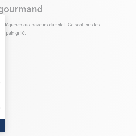
f gourmand
ux légumes aux saveurs du soleil. Ce sont tous les
 pain grillé.
t : Personnalisez vos Options