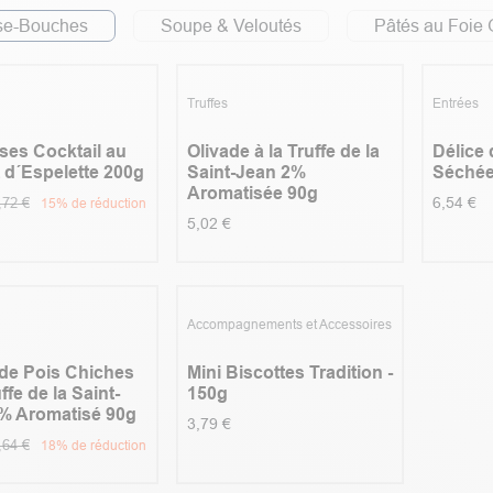
e-Bouches
Soupe & Veloutés
Pâtés au Foie 
3
5.0
|
1
Nouveau !
otion
Truffes
Entrées
ses Cocktail au
Olivade à la Truffe de la
Délice
 d´Espelette 200g
Saint-Jean 2%
Séchée
Aromatisée 90g
,72
€
6,54
€
15
% de réduction
5,02
€
otion
Accompagnements et Accessoires
 de Pois Chiches
Mini Biscottes Tradition -
uffe de la Saint-
150g
% Aromatisé 90g
3,79
€
,64
€
18
% de réduction