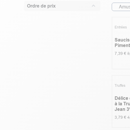
Ordre de prix
Amus
5.0
|
Prom
Entrées
Saucis
Piment
7,39
€
8
Prom
Truffes
Délice
à la Tr
Jean 3
3,79
€
4