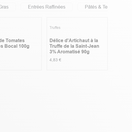
Gras
Entrées Raffinées
Pâtés & Terrines
Coup de cœur
Truffes
 de Tomates
Délice d'Artichaut à la
s Bocal 100g
Truffe de la Saint-Jean
3% Aromatisé 90g
4,83
€