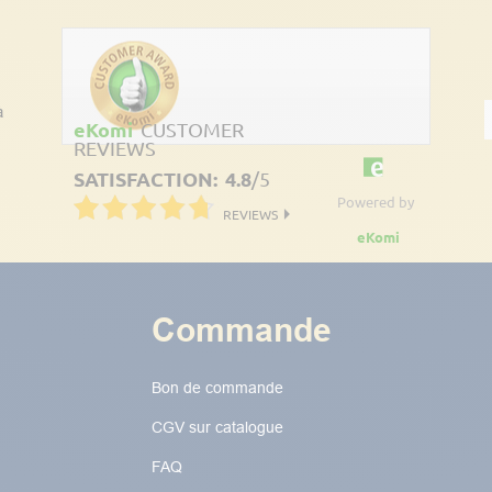
à
eKomi
CUSTOMER
REVIEWS
SATISFACTION:
4.8
/
5
Powered by
REVIEWS
eKomi
Commande
Bon de commande
CGV sur catalogue
FAQ