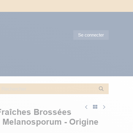
 délais de transport trop long avec le week-end.
Se connecter
tes & Conseils
Promotions
 Fraîches Brossées
r Melanosporum - Origine