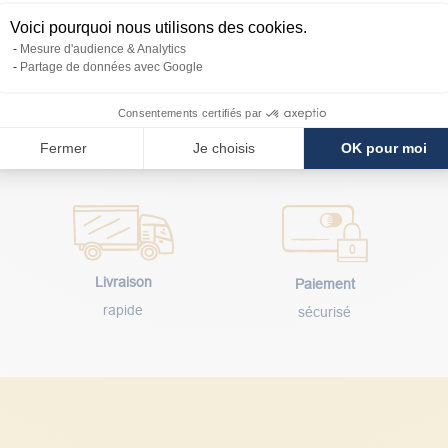
tionnellement prendre un jour supplémentaire ; pas d’inquiétude, la ch
Voici pourquoi nous utilisons des cookies.
Mesure d'audience & Analytics
froid - uniquement pour la France métropolitaine, hors Corse. Livrai
Partage de données avec Google
Consentements certifiés par
Fermer
Je choisis
OK pour moi
Livraison
Paiement
rapide
sécurisé
Découvrez les avis clients