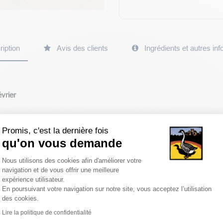
iption
Avis des clients
Ingrédients et autres in
évrier
oltée dans le Sud-Est (Vaucluse) et le Sud-Ouest ( Quercy-Périgord)
Promis, c'est la dernière fois
semaine en fonction de la récolte.
qu'on vous demande
Plateforme de Gestion du Consentemen
Nous utilisons des cookies afin d'améliorer votre
 se compose de 2 ou 3 truffes entières livrées dans un élégant coffre
navigation et de vous offrir une meilleure
expérience utilisateur.
récoltées le permet.
En poursuivant votre navigation sur notre site, vous acceptez l’utilisation
des cookies.
e mercredi en Chronofresh et livrée en J+1 ou J+2* de son départ mo
Axeptio consent
Lire la politique de confidentialité
r que de la truffe fraîche et ne permet pas d’ajouter d’autres articl