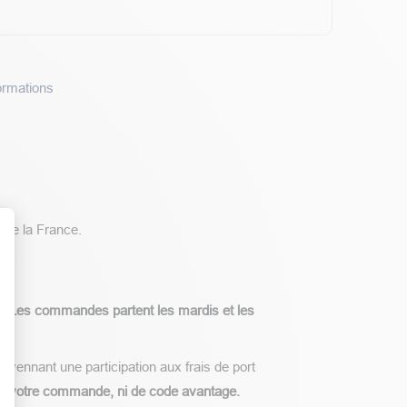
formations
 de la France.
t : Personnalisez vos Options
t.
Les commandes partent les mardis et les
yennant une participation aux frais de port
es à votre commande, ni de code avantage.