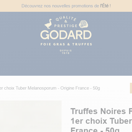
Découvrez nos nouvelles promotions de
l'Été
!
des
uniquement
, pour éviter des
ées
Plats Cuisinés
Épicerie Fine
Idées Cadeaux
Recet
er choix Tuber Melanosporum - Origine France - 50g
Truffes Noires
1er choix Tube
France - 50g