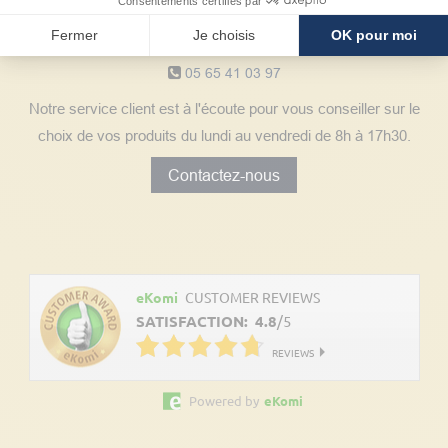
Consentements certifiés par
Notre service client
Fermer
Je choisis
OK pour moi
05 65 41 03 97
Notre service client est à l'écoute pour vous conseiller sur le
choix de vos produits du lundi au vendredi de 8h à 17h30.
Contactez-nous
Découvrez les avis clients
eKomi
CUSTOMER REVIEWS
SATISFACTION:
4.8
/
5
REVIEWS
Powered by
eKomi
Suivez nos actualités