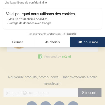
Axeptio consent
Lire la politique de confidentialité
Contactez-nous
Voici pourquoi nous utilisons des cookies.
Découvrez les avis clients
Mesure d'audience & Analytics
Partage de données avec Google
eKomi
CUSTOMER REVIEWS
Consentements certifiés par
SATISFACTION:
4.8
/
5
Fermer
Je choisis
OK pour moi
REVIEWS
Powered by
eKomi
Suivez nos actualités
Nouveaux produits, promo, news… Inscrivez-vous à notre
newsletter !
S'inscrire