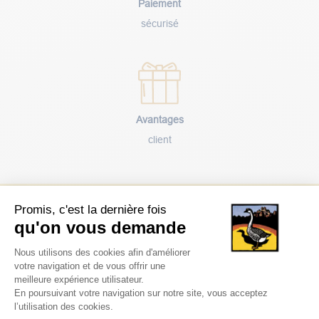
Paiement
sécurisé
Avantages
client
Promis, c'est la dernière fois
Notre service client
qu'on vous demande
Plateforme de Gestion du Consentem
Nous utilisons des cookies afin d'améliorer
05 65 41 03 97
votre navigation et de vous offrir une
meilleure expérience utilisateur.
Notre service client est à l'écoute pour vous conseiller sur le
En poursuivant votre navigation sur notre site, vous acceptez
choix de vos produits du lundi au vendredi de 8h à 17h30.
l’utilisation des cookies.