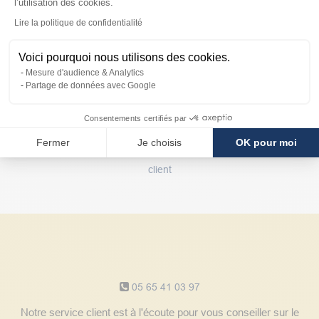
l’utilisation des cookies.
Axeptio consent
Lire la politique de confidentialité
Paiement
sécurisé
Voici pourquoi nous utilisons des cookies.
Mesure d'audience & Analytics
Partage de données avec Google
Consentements certifiés par
Fermer
Je choisis
OK pour moi
Avantages
client
Notre service client
05 65 41 03 97
Notre service client est à l'écoute pour vous conseiller sur le