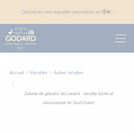
Se rendre au contenu
Découvrez nos nouvelles promotions de
l'Été
!
☀️ En période de fortes chaleurs : expédition des
uniquement
, pour éviter des délais de
transport trop long avec le week-end.
Accueil
Recettes
Autres recettes
Salade de gésiers de canard : recette facile et
savoureuse du Sud-Ouest