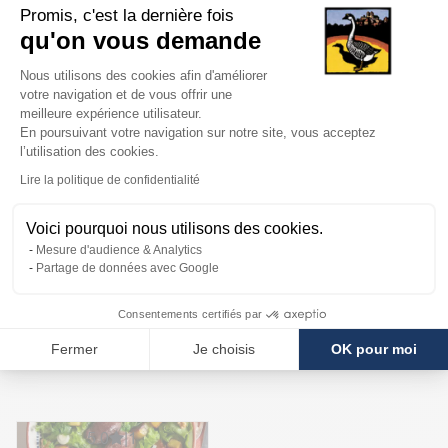
Promis, c'est la dernière fois
en salade, des fraises fraîches, des champignons de Paris,
qu'on vous demande
du pain aux céréales toasté, et une touche de parmesan
Plateforme de Gestion du Consentem
Nous utilisons des cookies afin d'améliorer
pour sublimer le tout.
votre navigation et de vous offrir une
Cette entrée froide est une idée parfaite pour un déjeuner
meilleure expérience utilisateur.
En poursuivant votre navigation sur notre site, vous acceptez
estival, un dîner léger ou une entrée élégante, à servir
l’utilisation des cookies.
Axeptio consent
avec un verre de vin du Sud-Ouest.
Lire la politique de confidentialité
Voici pourquoi nous utilisons des cookies.
Mesure d'audience & Analytics
Partage de données avec Google
Consentements certifiés par
NOS PRODUITS CONSEILLÉS
Fermer
Je choisis
OK pour moi
5.0
|
1
Promotion