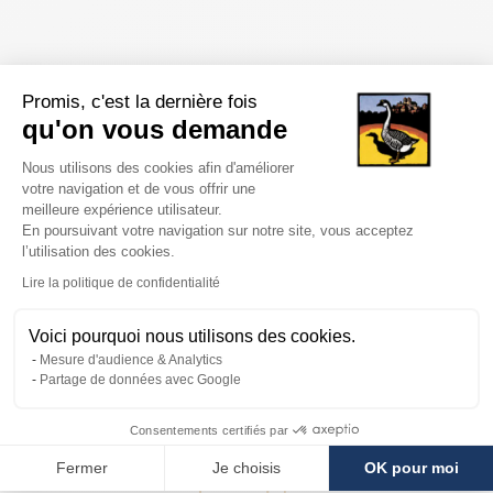
Promis, c'est la dernière fois
qu'on vous demande
Plateforme de Gestion du Consentem
Nous utilisons des cookies afin d'améliorer
votre navigation et de vous offrir une
Certifications IGP
meilleure expérience utilisateur.
de tous nos foies gras
En poursuivant votre navigation sur notre site, vous acceptez
l’utilisation des cookies.
Axeptio consent
Lire la politique de confidentialité
Voici pourquoi nous utilisons des cookies.
Mesure d'audience & Analytics
Livraison
Partage de données avec Google
rapide
Consentements certifiés par
Fermer
Je choisis
OK pour moi