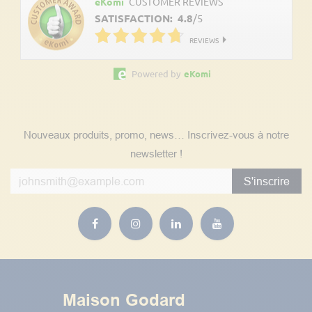
eKomi
CUSTOMER REVIEWS
SATISFACTION:
4.8
/
5
REVIEWS
Powered by
eKomi
Suivez nos actualités
Nouveaux produits, promo, news… Inscrivez-vous à notre
newsletter !
S'inscrire
Maison Godard