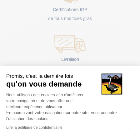
Certifications IGP
de tous nos foies gras
Livraison
rapide
Promis, c'est la dernière fois
qu'on vous demande
Plateforme de Gestion du Consentem
Nous utilisons des cookies afin d'améliorer
votre navigation et de vous offrir une
meilleure expérience utilisateur.
Paiement
En poursuivant votre navigation sur notre site, vous acceptez
sécurisé
l’utilisation des cookies.
Axeptio consent
Lire la politique de confidentialité