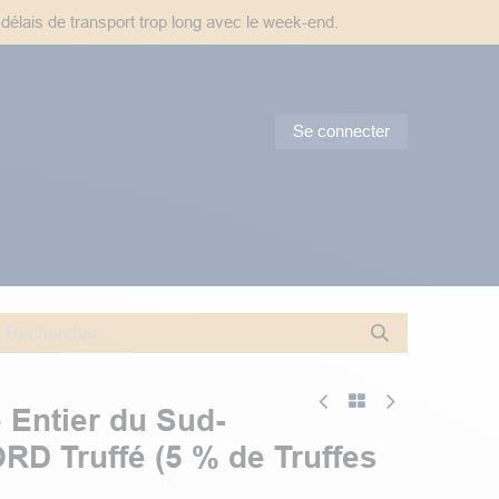
 délais de transport trop long avec le week-end.
Se connecter
tes & Conseils
Promotions
 Entier du Sud-
RD Truffé (5 % de Truffes