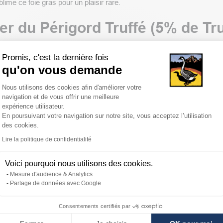
lime ce foie gras pour un plaisir rare.
er du Périgord Truffé (5% de Tr
irs gastronomiques qui enchantent les plus fins gourmets depuis de lo
Promis, c'est la dernière fois
 La maison Godard a créé un mets exceptionnel en associant ces deu
qu'on vous demande
oie gras
que nous vous invitons à découvrir lors de repas de famille !
Plateforme de Gestion du Consentemen
Nous utilisons des cookies afin d'améliorer votre
 sa texture et sa douceur. La truffe apporte un parfum inimitable. Le fo
navigation et de vous offrir une meilleure
expérience utilisateur.
légèrement grillées et un éminent champagne. Un prestigieux
com
n
vin
En poursuivant votre navigation sur notre site, vous acceptez l’utilisation
eux au cœur de votre table festive et laissez-vous séduire par le Péri
des cookies.
Axeptio consent
Lire la politique de confidentialité
as d’Oie Entier du Périgord truffé (5%
Voici pourquoi nous utilisons des cookies.
our cet excellent foie gras dont une Médaille d’Argent en 2022. Les
Mesure d'audience & Analytics
gricole du Salon de l’agriculture de Paris.
Partage de données avec Google
édaillés
Consentements certifiés par