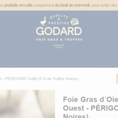
des
produits mi-cuits
uniquement
du lundi au mercredi
, pour éviter des
ées
Plats Cuisinés
Épicerie Fine
Idées Cadeaux
Recet
t - PÉRIGORD Truffé (5 % de Truffes Noires)
Foie Gras d´Oie
Ouest - PÉRIGO
Noires)