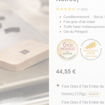
(1 avis)
Conditionnement : Bocal, 
Foie gras d'oie entier
Truffe tuber melanosporum
Oie du Périgord
44,55
€
Foie Gras d´Oie Entier d
Noires) (125g)
44,55
€
Foie Gras d´Oie Entier d