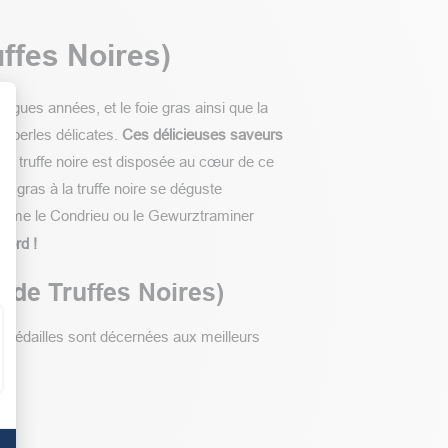
uffes Noires)
ngues années, et le foie gras ainsi que la
x perles délicates.
Ces délicieuses saveurs
 La truffe noire est disposée au cœur de ce
t : Personnalisez vos Options
ie gras à la truffe noire se déguste
me le Condrieu ou le Gewurztraminer
gord !
 de Truffes Noires)
 médailles sont décernées aux meilleurs