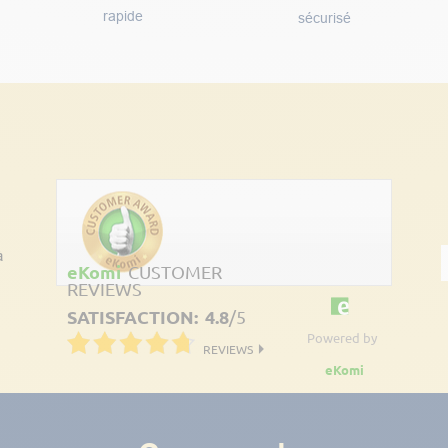
rapide
sécurisé
Découvrez les avis clients
à
eKomi
CUSTOMER
REVIEWS
SATISFACTION:
4.8
/
5
Powered by
REVIEWS
eKomi