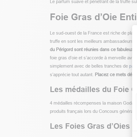
Le parfum suave et pénétrant de la truffe sub
Foie Gras d’Oie Enti
Le sud-ouest de la France est riche de plais
truffe en sont les meilleurs ambassadeurs.
du Périgord sont réunies dans ce fabuleux f
foie gras d’oie et s’accorde à merveille avec
simplement avec de belles tranches de
pai
s’apprécie tout autant.
Placez ce mets délici
Les médailles du Foie Gr
4 médailles récompenses la maison Godard p
produits français lors du Concours général a
Les Foies Gras d’Oies m