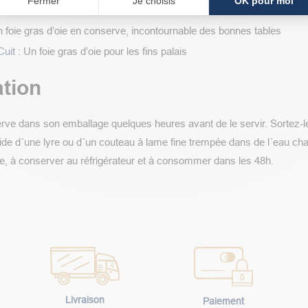
Fermer
Je choisis
OK pour moi
nt été primés :
 foie gras d’oie en conserve, incontournable des bonnes tables
Cuit
: Un foie gras d’oie pour les fins palais
tion
serve dans son emballage quelques heures avant de le servir. Sortez-
'aide d´une lyre ou d´un couteau à lame fine trempée dans de l´eau ch
e, à conserver au réfrigérateur et à consommer dans les 48h.
Livraison
Paiement