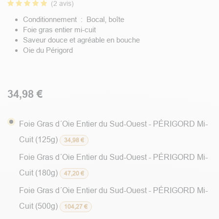
(2 avis)
Conditionnement : Bocal, boîte
Foie gras entier mi-cuit
Saveur douce et agréable en bouche
Oie du Périgord
34,98
€
Foie Gras d´Oie Entier du Sud-Ouest - PÉRIGORD Mi-
Cuit (125g)
34,98
€
Foie Gras d´Oie Entier du Sud-Ouest - PÉRIGORD Mi-
Cuit (180g)
47,20
€
Foie Gras d´Oie Entier du Sud-Ouest - PÉRIGORD Mi-
Cuit (500g)
104,27
€