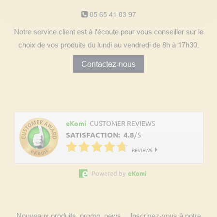
05 65 41 03 97
Notre service client est à l'écoute pour vous conseiller sur le
choix de vos produits du lundi au vendredi de 8h à 17h30.
Contactez-nous
Découvrez les avis clients
eKomi
CUSTOMER REVIEWS
SATISFACTION:
4.8
/
5
REVIEWS
Powered by
eKomi
Suivez nos actualités
Nouveaux produits, promo, news… Inscrivez-vous à notre