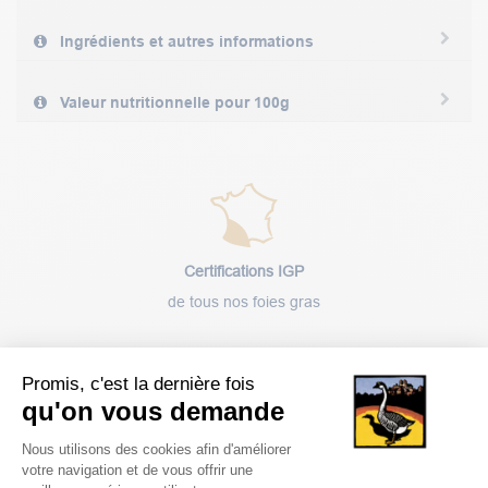
Ingrédients et autres informations
Valeur nutritionnelle pour 100g
Certifications IGP
de tous nos foies gras
Promis, c'est la dernière fois
qu'on vous demande
Plateforme de Gestion du Consentem
Livraison
Nous utilisons des cookies afin d'améliorer
votre navigation et de vous offrir une
rapide