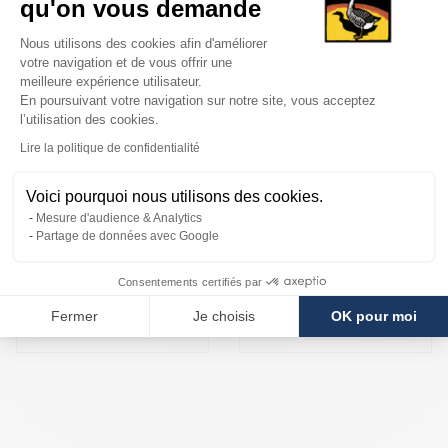
qu'on vous demande
Plateforme de Gestion du Consentem
Nous utilisons des cookies afin d'améliorer
NOS PRODUITS CONSEILLÉS
votre navigation et de vous offrir une
meilleure expérience utilisateur.
En poursuivant votre navigation sur notre site, vous acceptez
l’utilisation des cookies.
Axeptio consent
Lire la politique de confidentialité
5.0
|
3
Top vente
Truffes
Voici pourquoi nous utilisons des cookies.
Foie Gras de Canard
PRÉPARATION À
Mesure d'audience & Analytics
BASE D´HUILE D
Partage de données avec Google
FOIE GRAS DE
´OLIVE AROMATISÉE
CANARD ENTIER DU
(ARÔME TRUFFE
PÉRIGORD MI-CUIT
Consentements certifiés par
NOIRE)
18,77
€
Fermer
Je choisis
OK pour moi
6,54
€