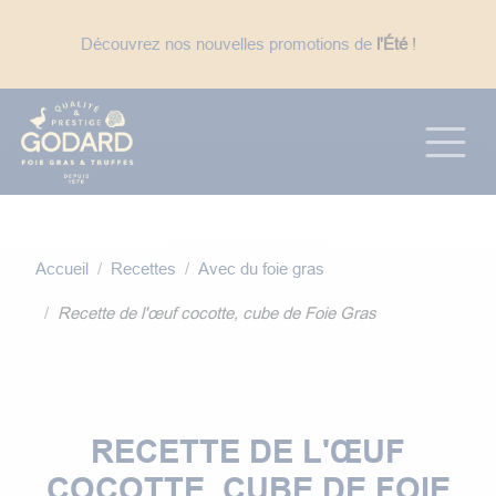
Se rendre au contenu
Découvrez nos nouvelles promotions de
l'Été
!
☀️ En période de fortes chaleurs : expédition des
uniquement
, pour éviter des délais de
transport trop long avec le week-end.
Accueil
Recettes
Avec du foie gras
Recette de l'œuf cocotte, cube de Foie Gras
RECETTE DE L'ŒUF
COCOTTE, CUBE DE FOIE