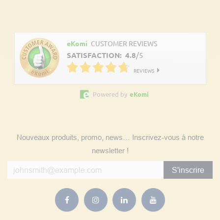
Découvrez les avis clients
eKomi
CUSTOMER REVIEWS
SATISFACTION:
4.8
/
5
REVIEWS
Powered by
eKomi
Suivez nos actualités
Nouveaux produits, promo, news… Inscrivez-vous à notre
newsletter !
S'inscrire